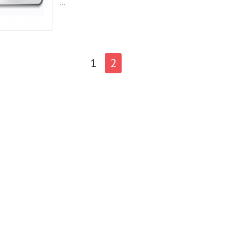
...
1
2