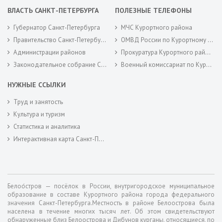
ВЛАСТЬ САНКТ-ПЕТЕРБУРГА
ПОЛЕЗНЫЕ ТЕЛЕФОНЫ
Губернатор Санкт-Петербурга
МЧС Курортного района
Правительство Санкт-Петербурга
ОМВД России по Курортному району
Администрации районов
Прокуратура Курортного района
Законодательное собрание Санкт-Петербурга
Военный комиссариат по Курортному районам города Санкт-Петербурга
НУЖНЫЕ ССЫЛКИ
Труд и занятость
Культура и туризм
Статистика и аналитика
Интерактивная карта Санкт-Петербурга
Белоо́стров — посёлок в России, внутригородское муниципальное
образование в составе Курортного района города федерального
значения Санкт-Петербурга.Местность в районе Белоострова была
населена в течение многих тысяч лет. Об этом свидетельствуют
обнаруженные близ Белоострова и Дибунов курганы, относящиеся, по