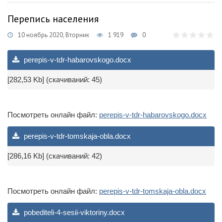
Перепись населения
10 ноябрь 2020, Вторник
1 919
0
perepis-v-tdr-habarovskogo.docx
[282,53 Kb] (cкачиваний: 45)
Посмотреть онлайн файл:
perepis-v-tdr-habarovskogo.docx
perepis-v-tdr-tomskaja-obla.docx
[286,16 Kb] (cкачиваний: 42)
Посмотреть онлайн файл:
perepis-v-tdr-tomskaja-obla.docx
pobediteli-4-sesii-viktoriny.docx