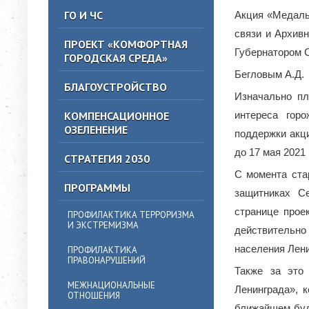
ГО И ЧС
Акция «Медаль
связи и Архивн
ПРОЕКТ «КОМФОРТНАЯ
Губернатором 
ГОРОДСКАЯ СРЕДА»
Бегловым А.Д.
БЛАГОУСТРОЙСТВО
Изначально пл
КОМПЕНСАЦИОННОЕ
интереса гор
ОЗЕЛЕНЕНИЕ
поддержки акц
до 17 мая 2021 
СТРАТЕГИЯ 2030
С момента ста
ПРОГРАММЫ
защитниках С
странице проек
ПРОФИЛАКТИКА ТЕРРОРИЗМА
И ЭКСТРЕМИЗМА
действительно
населения Лени
ПРОФИЛАКТИКА
ПРАВОНАРУШЕНИЙ
Также за это
МЕЖНАЦИОНАЛЬНЫЕ
Ленинграда», 
ОТНОШЕНИЯ
ближайшем буд