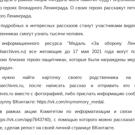
 героях блокадного Ленинграда. О своих героях расскажут пе
ого Ленинграда.
подробных и интересных рассказов станут участниками виде
твенниках смогут узнать тысячи человек.
нформационного ресурса "Медаль «За оборону Лени
l.spbarchives.ru) все желающие до 17 мая 2021 года могут п
воих близких героях-защитниках, которые были награждены ме
града».
нужно найти карточку своего родственника на 
.spbarchives.ru, после написать рассказ и отправить его
ives.ru вместе с фотографией, либо прислать информацию соо
уппу ВКонтакте: https://vk.com/mymemory_medal.
 в рамках акции Комитетом по информатизации и связи 
tps://vk.com/app7643740), с помощью которого можно рассказа
е, сделав репост на своей личной странице ВКонтакте.