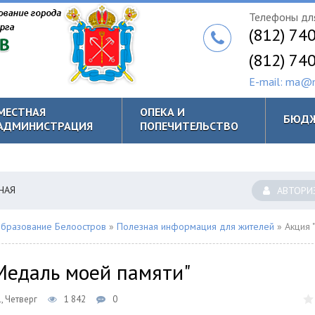
Телефоны для
(812) 74
(812) 74
E-mail: ma@m
МЕСТНАЯ
ОПЕКА И
БЮД
АДМИНИСТРАЦИЯ
ПОПЕЧИТЕЛЬСТВО
НАЯ
АВТОРИ
бразование Белоостров
»
Полезная информация для жителей
» Акция "Медал
Медаль моей памяти"
, Четверг
1 842
0