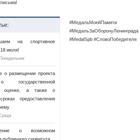
письма!
#МедальМоейПамяти
тье:
#МедальЗаОборонуЛенинграда
#MedalSpb #СловоПобедителя
ашаем на спортивное
18 июля!
 Понедельник
е о размещении проекта
 государственной
ой оценке, а также о
сроках предоставления
нему
 Среда
щение о возможном
 публичного сервитута