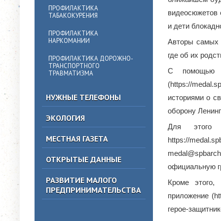
ПРОФИЛАКТИКА
видеосюжетов о
ТАБАКОКУРЕНИЯ
и дети блокадн
ПРОФИЛАКТИКА
НАРКОМАНИИ
Авторы самых 
где об их родс
ПРОФИЛАКТИКА ДОРОЖНО-
ТРАНСПОРТНОГО
С помощью и
ТРАВМАТИЗМА
(https://meda
НУЖНЫЕ ТЕЛЕФОНЫ
историями о с
оборону Ленин
ЭКОЛОГИЯ
Для этого 
МЕСТНАЯ ГАЗЕТА
https://medal
medal@spbarch
ОТКРЫТЫЕ ДАННЫЕ
официальную гр
РАЗВИТИЕ МАЛОГО
Кроме этого,
ПРЕДПРИНИМАТЕЛЬСТВА
приложение (ht
герое-защитник