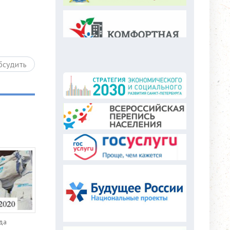
бсудить
еда