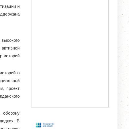
тизации и
оддержана
 высокого
 активной
р историй
историй о
циальной
м, проект
жданского
 оборону
щадках. В
ана серия