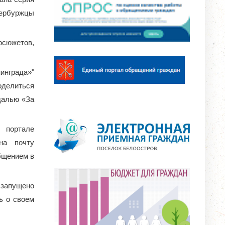
тербуржцы
осюжетов,
нграда»"
оделиться
далью «За
портале
 на почту
бщением в
запущено
ть о своем