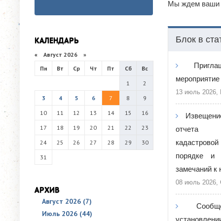
Мы ждем ваши 
Блок в ста
КАЛЕНДАРЬ
«
Август 2026 »
Пригл
Пн
Вт
Ср
Чт
Пт
Сб
Вс
мероприятие 
1
2
13 июль 2026,
3
4
5
6
7
8
9
10
11
12
13
14
15
16
Извещени
17
18
19
20
21
22
23
отчета о
кадастров
24
25
26
27
28
29
30
порядке и 
31
замечаний к 
08 июль 2026,
АРХИВ
Август 2026 (7)
Сооб
Июль 2026 (44)
установлении