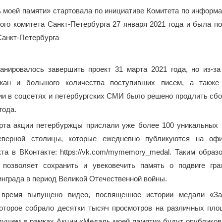
 моей памяти» стартовала по инициативе Комитета по информа
ого комитета Санкт-Петербурга 27 января 2021 года и была п
Санкт-Петербурга
анировалось завершить проект 31 марта 2021 года, но из-за
ожан и большого количества поступивших писем, а также
ии в соцсетях и петербургских СМИ было решено продлить сбо
года.
рта акции петербуржцы прислали уже более 100 уникальных 
еверной столицы, которые ежедневно публикуются на офи
та в ВКонтакте: https://vk.com/mymemory_medal. Таким образо
 позволяет сохранить и увековечить память о подвиге гра
нграда в период Великой Отечественной войны.
 время выпущено видео, посвященное истории медали «За
которое собрало десятки тысяч просмотров на различных пло
ущем в рамках Акции «Медаль моей памяти» будут опубликов