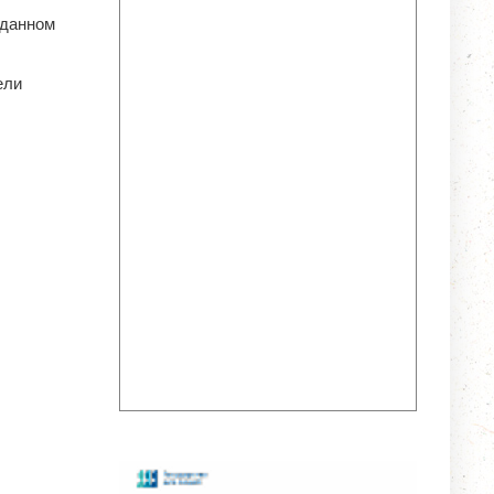
 данном
ели