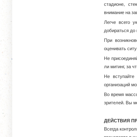
стадионе, сте
внимание на за
Легче всего у
добираться до 
При возникнов
оценивать сит
Не присоединяй
ли митинг, за 
Не вступайте 
организаций мо
Во время массо
зрителей. Вы м
ДЕЙСТВИЯ П
Всегда контрол