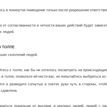
сь в покинутое помещение только после разрешения ответстве
 от согласованности и четкости ваших действий будет зависет
х людей.
В ТОЛПЕ
ьших скоплений людей.
тесь к толпе, как бы ни хотелось посмотреть на происходящие
 в толпе, позвольте ей нести вас, но попытайтесь выбраться из 
те и разведите согнутые в локтях руки чуть в стороны, чтоб
 сдавлена.
азаться подальше от высоких и крупных людей, людей с гр