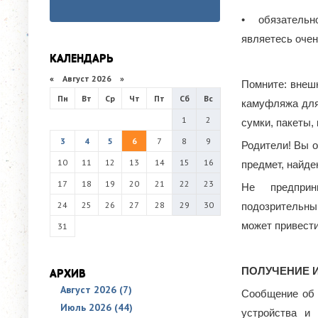
• обязательно
являетесь оче
КАЛЕНДАРЬ
«
Август 2026 »
Помните: внешн
Пн
Вт
Ср
Чт
Пт
Сб
Вс
камуфляжа для
1
2
сумки, пакеты, 
3
4
5
6
7
8
9
Родители! Вы о
10
11
12
13
14
15
16
предмет, найде
17
18
19
20
21
22
23
Не предприн
24
25
26
27
28
29
30
подозрительны
может привести
31
ПОЛУЧЕНИЕ 
АРХИВ
Август 2026 (7)
Сообщение об 
Июль 2026 (44)
устройства и 