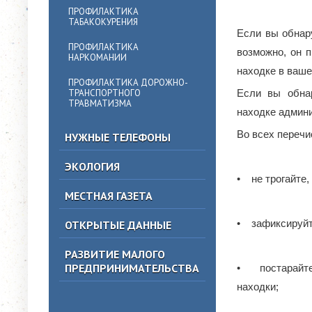
ПРОФИЛАКТИКА
ТАБАКОКУРЕНИЯ
Если вы обнар
ПРОФИЛАКТИКА
возможно, он 
НАРКОМАНИИ
находке в ваше
ПРОФИЛАКТИКА ДОРОЖНО-
ТРАНСПОРТНОГО
Если вы обна
ТРАВМАТИЗМА
находке админи
Во всех перечи
НУЖНЫЕ ТЕЛЕФОНЫ
ЭКОЛОГИЯ
• не трогайте,
МЕСТНАЯ ГАЗЕТА
• зафиксируйт
ОТКРЫТЫЕ ДАННЫЕ
РАЗВИТИЕ МАЛОГО
ПРЕДПРИНИМАТЕЛЬСТВА
• постарайте
находки;