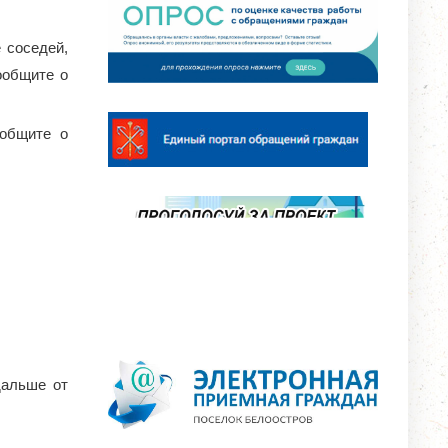
 соседей,
ообщите о
ообщите о
дальше от