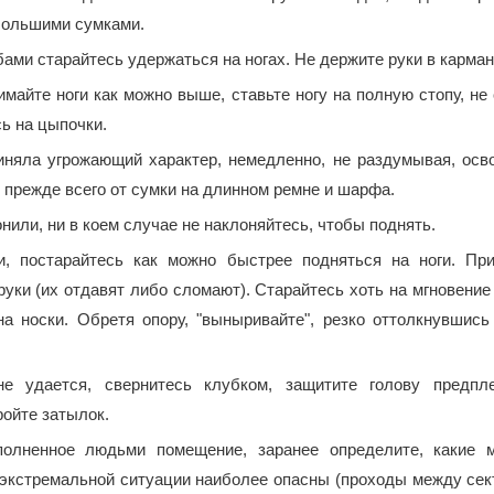
большими сумками.
ми старайтесь удержаться на ногах. Не держите руки в карман
имайте ноги как можно выше, ставьте ногу на полную стопу, не
ь на цыпочки.
иняла угрожающий характер, немедленно, не раздумывая, осв
 прежде всего от сумки на длинном ремне и шарфа.
онили, ни в коем случае не наклоняйтесь, чтобы поднять.
, постарайтесь как можно быстрее подняться на ноги. Пр
руки (их отдавят либо сломают). Старайтесь хоть на мгновение
а носки. Обретя опору, "выныривайте", резко оттолкнувшись
не удается, свернитесь клубком, защитите голову предпл
ойте затылок.
полненное людьми помещение, заранее определите, какие 
 экстремальной ситуации наиболее опасны (проходы между сек