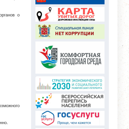
органов о
озможного
нно.