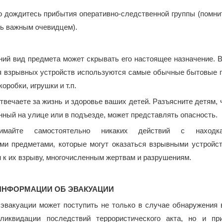
 дождитесь прибытия оперативно-следственной группы (помнит
нь важным очевидцем).
ий вид предмета может скрывать его настоящее назначение. В
 взрывных устройств используются самые обычные бытовые 
коробки, игрушки и т.п.
твечаете за жизнь и здоровье ваших детей. Разъясните детям,
нный на улице или в подъезде, может представлять опасность.
имайте самостоятельно никаких действий с наход
ми предметами, которые могут оказаться взрывными устройст
 к их взрыву, многочисленным жертвам и разрушениям.
ИНФОРМАЦИИ ОБ ЭВАКУАЦИИ
эвакуации может поступить не только в случае обнаружения 
ликвидации последствий террористического акта, но и пр