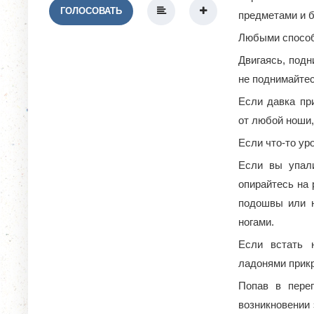
ГОЛОСОВАТЬ
предметами и 
Любыми способа
Двигаясь, подн
не поднимайтес
Если давка пр
от любой ноши,
Если что-то ур
Если вы упали
опирайтесь на 
подошвы или н
ногами.
Если встать 
ладонями прикр
Попав в пере
возникновении