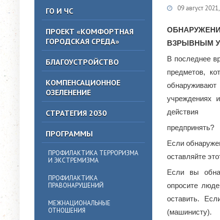
09 август 202
ГО И ЧС
ОБНАРУЖЕНИ
ПРОЕКТ «КОМФОРТНАЯ
ГОРОДСКАЯ СРЕДА»
ВЗРЫВНЫМ 
В последнее в
БЛАГОУСТРОЙСТВО
предметов, ко
КОМПЕНСАЦИОННОЕ
обнаруживают
ОЗЕЛЕНЕНИЕ
учреждениях 
действия
СТРАТЕГИЯ 2030
предпринять?
ПРОГРАММЫ
Если обнаружен
ПРОФИЛАКТИКА ТЕРРОРИЗМА
оставляйте это
И ЭКСТРЕМИЗМА
Если вы обна
ПРОФИЛАКТИКА
ПРАВОНАРУШЕНИЙ
опросите люде
оставить. Ес
МЕЖНАЦИОНАЛЬНЫЕ
ОТНОШЕНИЯ
(машинисту).