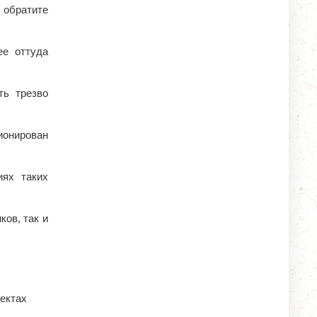
 обратите
ее оттуда
ть трезво
ионирован
иях таких
ков, так и
ъектах