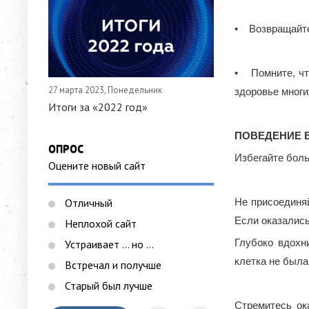
• Возвращайте
• Помните, что
27 марта 2023, Понедельник
здоровье многи
Итоги за «2022 год»
ПОВЕДЕНИЕ 
ОПРОС
Избегайте бол
Оцените новый сайт
Отличный
Не присоединяй
Если оказались
Неплохой сайт
Глубоко вдохни
Устраивает ... но ...
клетка не была
Встречал и получше
Старый был лучше
Стремитесь ок