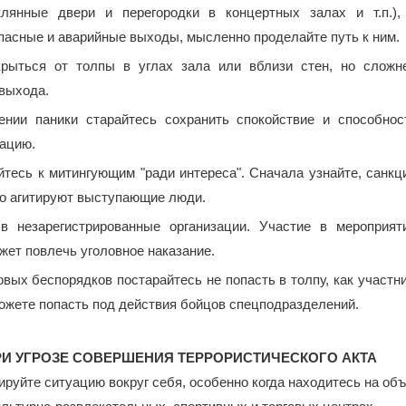
клянные двери и перегородки в концертных залах и т.п.),
пасные и аварийные выходы, мысленно проделайте путь к ним.
крыться от толпы в углах зала или вблизи стен, но сложн
выхода.
ении паники старайтесь сохранить спокойствие и способнос
уацию.
тесь к митингующим "ради интереса". Сначала узнайте, санкц
что агитируют выступающие люди.
в незарегистрированные организации. Участие в мероприят
жет повлечь уголовное наказание.
вых беспорядков постарайтесь не попасть в толпу, как участни
ожете попасть под действия бойцов спецподразделений.
РИ УГРОЗЕ СОВЕРШЕНИЯ ТЕРРОРИСТИЧЕСКОГО АКТА
ируйте ситуацию вокруг себя, особенно когда находитесь на об