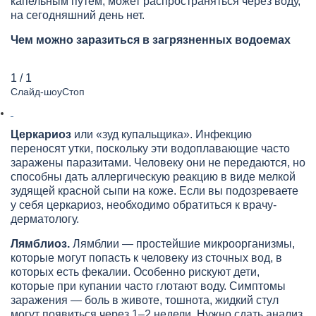
капельным путем, может распространяться через воду,
на сегодняшний день нет.
Чем можно заразиться в загрязненных водоемах
1 / 1
Слайд-шоуСтоп
Церкариоз
или «зуд купальщика». Инфекцию
переносят утки, поскольку эти водоплавающие часто
заражены паразитами. Человеку они не передаются, но
способны дать аллергическую реакцию в виде мелкой
зудящей красной сыпи на коже. Если вы подозреваете
у себя церкариоз, необходимо обратиться к врачу-
дерматологу.
Лямблиоз.
Лямблии — простейшие микроорганизмы,
которые могут попасть к человеку из сточных вод, в
которых есть фекалии. Особенно рискуют дети,
которые при купании часто глотают воду. Симптомы
заражения — боль в животе, тошнота, жидкий стул
могут появиться через 1–2 недели. Нужно сдать анализ