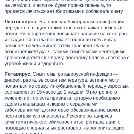
на лямблии, и если он будет положительным, то
придется лечиться антибиотиками и соблюдать диету.
Лептоспироз
. Эта опасная бактериальная инфекция
передаётся людям от животных и поражает печень и
почки. Риск заражения повышает наличие на коже ран
и ссадин. Сначала возникает головная боль и жар,
начинает болеть живот, затем краснеют глаза и
возникает желтуха. С такими симптомами необходимо
срочно обратиться к врачу, поскольку болезнь связана с
угрозой жизни и здоровью.
Ротавирус.
Симптомы ротавирусной инфекции —
диарея, рвота, высокая температура, астения могут
появиться не сразу. Инкубационный период у взрослых
составляет от 15 часов до 1 недели. Этиотропного
лечения нет, но есть прививка, которую необходимо
сделать малышам и людям с сердечными
заболеваниями, для которых обезвоживание может
нести огромную опасность. Лечение ротавируса
симптоматическое: обильное питье, регидратация с
помощью специальных растворов, жаропонижающие
лекарства, диета.