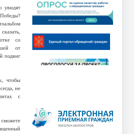
о увидят
Победы?
оальбом
сказать,
отке со
вшей от
й подвиг
к, чтобы
сегда, не
литах с
можете
ященный