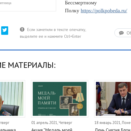
Бессмертному
Пятница
Полку
https://polkpobeda.ru/
О
Е МАТЕРИАЛЫ:
етверг
01 апрель 2021, Четверг
18 январь 2021, Пон
альника
Акция "Медаль моей
День Снятия Бло