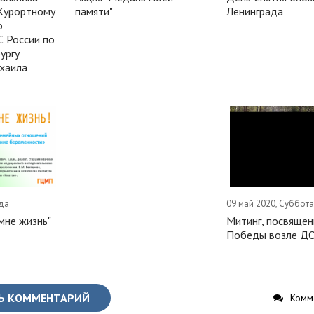
 Курортному
памяти"
Ленинграда
о
С России по
ургу
хаила
еда
09 май 2020, Суббота
мне жизнь"
Митинг, посвяще
Победы возле Д
Ь КОММЕНТАРИЙ
Комме