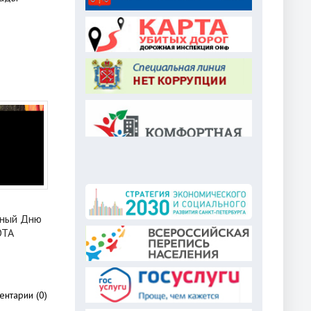
нный Дню
ОТА
нтарии (0)