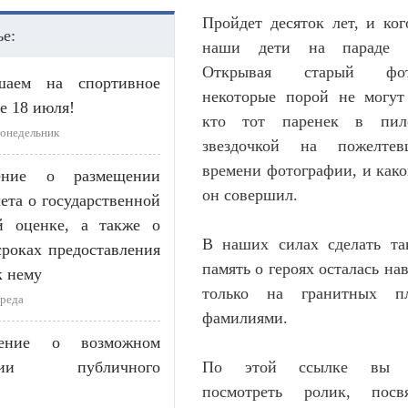
Пройдет десяток лет, и ког
ье:
наши дети на параде 
Открывая старый фот
шаем на спортивное
некоторые порой не могут 
е 18 июля!
кто тот паренек в пил
Понедельник
звездочкой на пожелте
времени фотографии, и како
ение о размещении
он совершил.
чета о государственной
ой оценке, а также о
В наших силах сделать та
сроках предоставления
память о героях осталась нав
к нему
только на гранитных п
Среда
фамилиями.
ение о возможном
лении публичного
По этой ссылке вы с
посмотреть ролик, посв