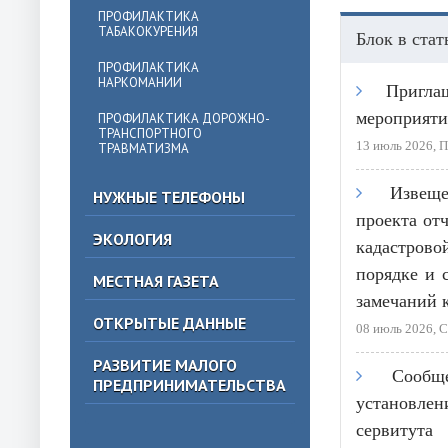
ПРОФИЛАКТИКА
ТАБАКОКУРЕНИЯ
Блок в стат
ПРОФИЛАКТИКА
НАРКОМАНИИ
Пригла
мероприяти
ПРОФИЛАКТИКА ДОРОЖНО-
ТРАНСПОРТНОГО
13 июль 2026, 
ТРАВМАТИЗМА
Извещ
НУЖНЫЕ ТЕЛЕФОНЫ
проекта от
ЭКОЛОГИЯ
кадастров
порядке и 
МЕСТНАЯ ГАЗЕТА
замечаний 
ОТКРЫТЫЕ ДАННЫЕ
08 июль 2026, 
РАЗВИТИЕ МАЛОГО
Сообщ
ПРЕДПРИНИМАТЕЛЬСТВА
установ
сервитута