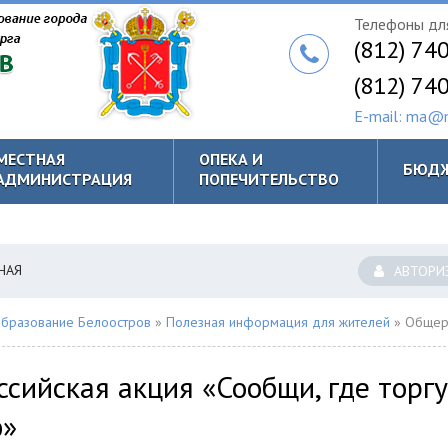
Телефоны для
(812) 74
(812) 74
E-mail: ma@m
МЕСТНАЯ
ОПЕКА И
БЮД
АДМИНИСТРАЦИЯ
ПОПЕЧИТЕЛЬСТВО
НАЯ
АВТОРИ
бразование Белоостров
»
Полезная информация для жителей
» Общероссийская акция «Со
сийская акция «Сообщи, где торг
ю»