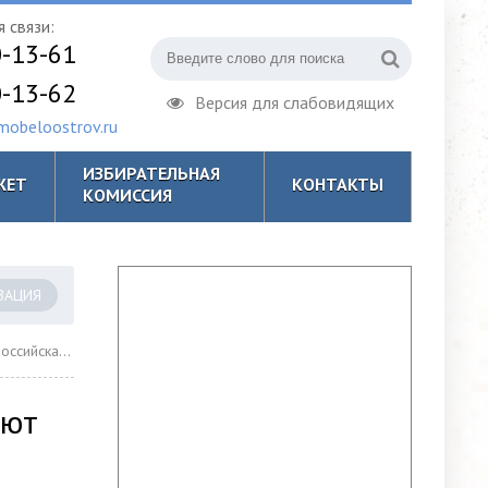
 связи:
0-13-61
0-13-62
Версия для слабовидящих
obeloostrov.ru
ИЗБИРАТЕЛЬНАЯ
ЖЕТ
КОНТАКТЫ
КОМИССИЯ
ЗАЦИЯ
общи, где торгуют смертью»
уют