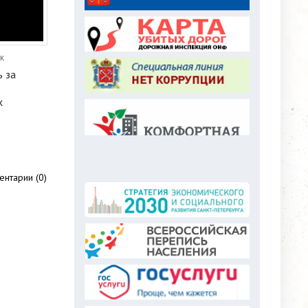
к
 за
х
нтарии (0)