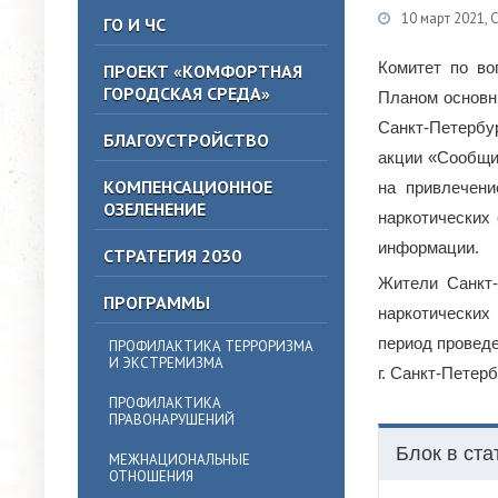
10 март 2021, 
ГО И ЧС
Комитет по во
ПРОЕКТ «КОМФОРТНАЯ
ГОРОДСКАЯ СРЕДА»
Планом основн
Санкт-Петербу
БЛАГОУСТРОЙСТВО
акции «Сообщи,
КОМПЕНСАЦИОННОЕ
на привлечени
ОЗЕЛЕНЕНИЕ
наркотических 
информации.
СТРАТЕГИЯ 2030
Жители Санкт-
ПРОГРАММЫ
наркотических
период проведе
ПРОФИЛАКТИКА ТЕРРОРИЗМА
И ЭКСТРЕМИЗМА
г. Санкт-Петер
ПРОФИЛАКТИКА
ПРАВОНАРУШЕНИЙ
Блок в ста
МЕЖНАЦИОНАЛЬНЫЕ
ОТНОШЕНИЯ