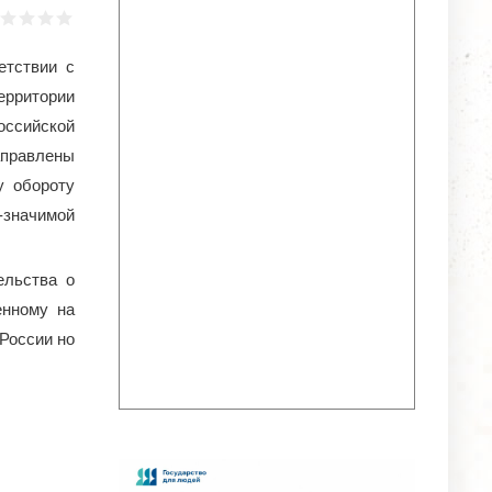
етствии с
ерритории
оссийской
аправлены
у обороту
-значимой
ельства о
енному на
 России но