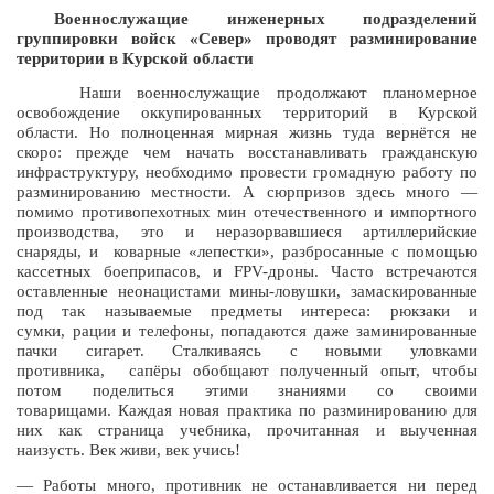
Военнослужащие инженерных подразделений
группировки войск «Север» проводят разминирование
территории в Курской области
Наши военнослужащие продолжают планомерное
освобождение оккупированных территорий в Курской
области
.
Но полноценная мирная жизнь
туда вернётся не
скоро
:
прежде чем начать восстанавливать гражданскую
инфраструктуру
,
необходимо провести громадную работу по
разминированию местности
.
А сюрпризов здесь много —
помимо противопехотных мин отечественного и импортного
производства
,
это и неразорвавшиеся артиллерийские
снаряды
,
и
коварные «лепестки»
,
разбросанные с помощью
кассетных боеприпасов
,
и
FPV-
дроны
.
Часто встречаются
оставленные неонацистами мины
-
ловушки
,
замаскированные
под так называемые предметы интереса
:
рюкзаки и
сумки
,
рации и телефоны
,
попадаются даже заминированные
пачки сигарет
.
Сталкиваясь с новыми уловками
противника
,
сапёры обобщают полученный опыт
,
чтобы
потом поделиться этими знаниями со своими
товарищами
.
Каждая новая практика по разминированию для
них как страница учебника
,
прочитанная и выученная
наизусть
.
Век живи
,
век учись
!
— Работы много
,
противник не останавливается ни перед