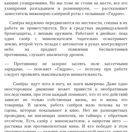
какими ухищрениями
.
Но мы тоже не стоим на месте
,
все его
ухищрения разгадываем и разминируем
,
— рассказывает
заместитель инженерно
-
сапёрной роты с позывным «Гидрач»
.
Сапёры медленно передвигаются по местности
,
спешка в их
работе не приветствуется
.
Все в средствах индивидуальной
бронезащиты
,
с личным оружием
.
Работают в двойках
:
пока
один сапёр с миноискателем тщательно осматривает
землю
,
второй чуть позади с автоматом в руках контролирует
небо на предмет появления беспилотников
противника
,
слушает анализатор дронов
.
— Противнику не зазорно засеять поле кассетными
зарядами
,
— поясняет «Гидрач»
,
— поэтому при работе
следует проявлять максимальную внимательность
.
Сапёры идут нога в ногу
,
их шаги выверены
.
Даже одно
неосторожное движение может привести к необратимым
последствиям
,
при этом каждый понимает
,
что от его действий
зависит не только собственная жизнь
,
но и жизнь его
товарища
.
В целом
,
работа сапёров мало похожа на те
сцены
,
которые показывают в кино
.
Нет ни разноцветных
проводков
,
ни мигающих лампочек
,
ни таймера с обратным
отсчётом
.
Есть сапёр с миноискателем
,
а напротив него —
растяжка или противопехотная мина
.
И кто победит в этом
противостоянии — человек или смертоносный металл
,
зависит