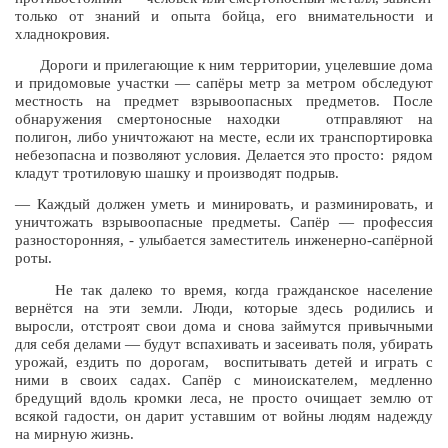
только от знаний и опыта бойца
,
его внимательности и
хладнокровия
.
Дороги и прилегающие к ним территории
,
уцелевшие дома
и придомовые участки — сапёры метр за метром обследуют
местность на предмет взрывоопасных предметов
.
После
обнаружения смертоносные находки отправляют на
полигон
,
либо
уничтожают на месте
,
если их транспортировка
небезопасна и позволяют условия
.
Делается это просто
:
рядом
кладут тротиловую шашку и производят подрыв
.
— Каждый должен уметь и минировать
,
и разминировать
,
и
уничтожать взрывоопасные предметы
.
Сапёр — профессия
разносторонняя
, -
улыбается заместитель инженерно
-
сапёрной
роты
.
Не так далеко то время
,
когда гражданское население
вернётся на эти земли
.
Люди
,
которые здесь родились и
выросли
,
отстроят свои дома и снова займутся привычными
для себя делами — будут вспахивать и засеивать поля
,
убирать
урожай
,
ездить по дорогам
,
воспитывать детей и играть с
ними в своих садах
.
Сапёр с миноискателем
,
медленно
бредущий вдоль кромки леса
,
не просто очищает землю от
всякой гадости
,
он дарит уставшим от войны людям надежду
на мирную жизнь
.