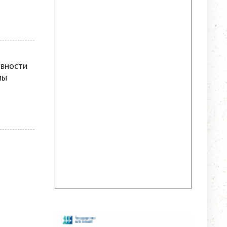
овности
мы