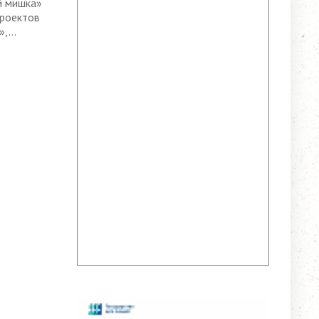
й мишка»
проектов
,...