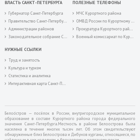
ВЛАСТЬ САНКТ-ПЕТЕРБУРГА
ПОЛЕЗНЫЕ ТЕЛЕФОНЫ
Губернатор Санкт-Петербурга
МЧС Курортного района
Правительство Санкт-Петербурга
ОМВД России по Курортному району
Администрации районов
Прокуратура Курортного района
Законодательное собрание Санкт-Петербурга
Военный комиссариат по Курортному районам города Санкт-Петербурга
НУЖНЫЕ ССЫЛКИ
Труд и занятость
Культура и туризм
Статистика и аналитика
Интерактивная карта Санкт-Петербурга
Белоо́стров — посёлок в России, внутригородское муниципальное
образование в составе Курортного района города федерального
значения Санкт-Петербурга.Местность в районе Белоострова была
населена в течение многих тысяч лет. Об этом свидетельствуют
обнаруженные близ Белоострова и Дибунов курганы, относящиеся, по
найденным в них изделиям, к бронзовому и железному векам.