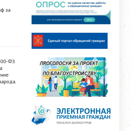
аф за
100-ФЗ
а
ение
народа.