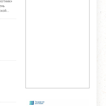
ботник»
ень
кой...