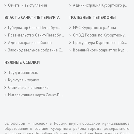
Отчеты и выступления
Администрация Курортного района Санкт-Петербурга
ВЛАСТЬ САНКТ-ПЕТЕРБУРГА
ПОЛЕЗНЫЕ ТЕЛЕФОНЫ
Губернатор Санкт-Петербурга
МЧС Курортного района
Правительство Санкт-Петербурга
ОМВД России по Курортному району
Администрации районов
Прокуратура Курортного района
Законодательное собрание Санкт-Петербурга
Военный комиссариат по Курортному районам города Санкт-Петербурга
НУЖНЫЕ ССЫЛКИ
Труд и занятость
Культура и туризм
Статистика и аналитика
Интерактивная карта Санкт-Петербурга
Белоо́стров — посёлок в России, внутригородское муниципальное
образование в составе Курортного района города федерального
значения Санкт-Петербурга.Местность в районе Белоострова была