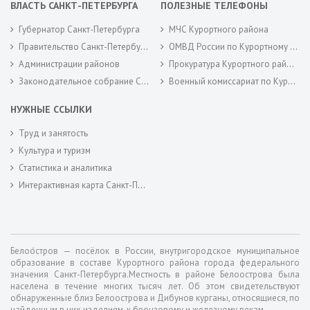
ВЛАСТЬ САНКТ-ПЕТЕРБУРГА
ПОЛЕЗНЫЕ ТЕЛЕФОНЫ
Губернатор Санкт-Петербурга
МЧС Курортного района
Правительство Санкт-Петербурга
ОМВД России по Курортному району
Администрации районов
Прокуратура Курортного района
Законодательное собрание Санкт-Петербурга
Военный комиссариат по Курортному районам города Санкт-Петербурга
НУЖНЫЕ ССЫЛКИ
Труд и занятость
Культура и туризм
Статистика и аналитика
Интерактивная карта Санкт-Петербурга
Белоо́стров — посёлок в России, внутригородское муниципальное
образование в составе Курортного района города федерального
значения Санкт-Петербурга.Местность в районе Белоострова была
населена в течение многих тысяч лет. Об этом свидетельствуют
обнаруженные близ Белоострова и Дибунов курганы, относящиеся, по
найденным в них изделиям, к бронзовому и железному векам.