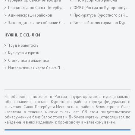
Губернатор Санкт-Петербурга
МЧС Курортного района
Правительство Санкт-Петербурга
ОМВД России по Курортному району
Администрации районов
Прокуратура Курортного района
Законодательное собрание Санкт-Петербурга
Военный комиссариат по Курортному районам города Санкт-Петербурга
НУЖНЫЕ ССЫЛКИ
Труд и занятость
Культура и туризм
Статистика и аналитика
Интерактивная карта Санкт-Петербурга
Белоо́стров — посёлок в России, внутригородское муниципальное
образование в составе Курортного района города федерального
значения Санкт-Петербурга.Местность в районе Белоострова была
населена в течение многих тысяч лет. Об этом свидетельствуют
обнаруженные близ Белоострова и Дибунов курганы, относящиеся, по
найденным в них изделиям, к бронзовому и железному векам.