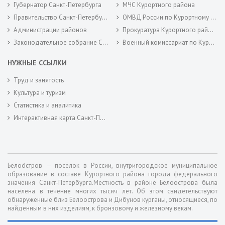
Губернатор Санкт-Петербурга
МЧС Курортного района
Правительство Санкт-Петербурга
ОМВД России по Курортному району
Администрации районов
Прокуратура Курортного района
Законодательное собрание Санкт-Петербурга
Военный комиссариат по Курортному районам города Санкт-Петербурга
НУЖНЫЕ ССЫЛКИ
Труд и занятость
Культура и туризм
Статистика и аналитика
Интерактивная карта Санкт-Петербурга
Белоо́стров — посёлок в России, внутригородское муниципальное
образование в составе Курортного района города федерального
значения Санкт-Петербурга.Местность в районе Белоострова была
населена в течение многих тысяч лет. Об этом свидетельствуют
обнаруженные близ Белоострова и Дибунов курганы, относящиеся, по
найденным в них изделиям, к бронзовому и железному векам.