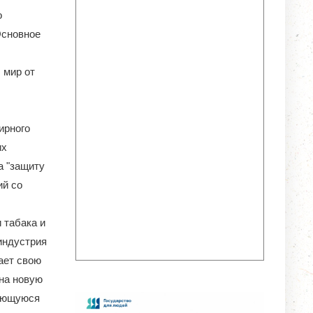
о
Основное
 мир от
ирного
их
а "защиту
ий со
 табака и
индустрия
ает свою
на новую
чающуюся