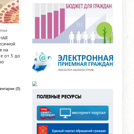
енье
НАЯ
есячной
е на
те от 3 до
но
нтарии (0)
ПОЛЕЗНЫЕ РЕСУРСЫ