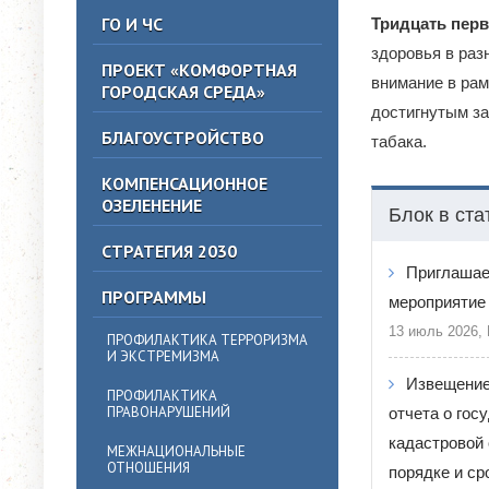
ГО И ЧС
Тридцать перво
здоровья в раз
ПРОЕКТ «КОМФОРТНАЯ
внимание в рам
ГОРОДСКАЯ СРЕДА»
достигнутым за
БЛАГОУСТРОЙСТВО
табака.
КОМПЕНСАЦИОННОЕ
ОЗЕЛЕНЕНИЕ
Блок в ста
СТРАТЕГИЯ 2030
Приглашае
ПРОГРАММЫ
мероприятие 
13 июль 2026,
ПРОФИЛАКТИКА ТЕРРОРИЗМА
И ЭКСТРЕМИЗМА
Извещение
ПРОФИЛАКТИКА
ПРАВОНАРУШЕНИЙ
отчета о гос
кадастровой 
МЕЖНАЦИОНАЛЬНЫЕ
ОТНОШЕНИЯ
порядке и ср