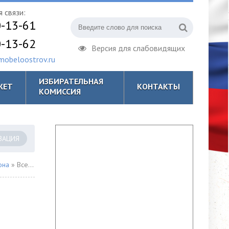
 связи:
0-13-61
0-13-62
Версия для слабовидящих
obeloostrov.ru
ИЗБИРАТЕЛЬНАЯ
ЖЕТ
КОНТАКТЫ
КОМИССИЯ
ЗАЦИЯ
она
» Всемирный день без табака 2020.