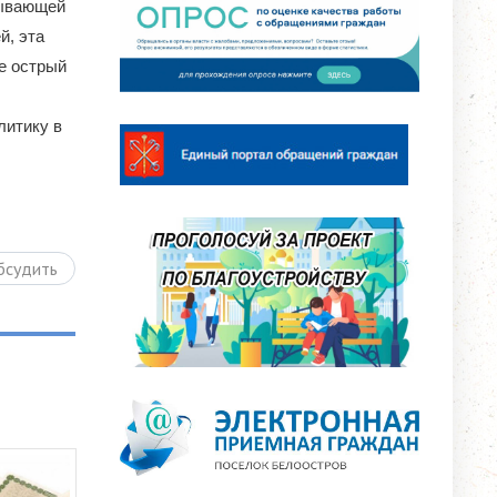
зывающей
й, эта
е острый
итику в
бсудить