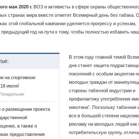
го мая 2020 г.
ВОЗ и активисты в сфере охраны общественног
ных странах мира вместе отметят Всемирный день без табака. 
ках этой глобальной кампании уделяется прогрессу и успехам,
 предыдущий год на пути к тому, чтобы полностью избавить наш
В этом году главной темой Всем
тье:
дня станет защита подрастающ
поколений с особым акцентом н
м на спортивное
молодых граждан от манипуляц
18 июля!
стороны табачной индустрии и
 Понедельник
профилактику употребления ими
никотина". Поскольку табачная 
 о размещении проекта
все в большей степени нацелив
ударственной
рекламу на молодых людей как 
оценке, а также о
потребительскую группу, отли
оках предоставления