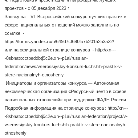
проектов - с 05 декабря 2023 г.
Заявку на VI Всероссийский конкурс лучших практик в
сфере национальных отношений можно заполнить по
ссылке -
https://forms.yandex.ru/u/649d7cf690fa7b2015253a22/
или на официальной странице конкурса - http://xn---
-8sbnatxcctbeddbtj9c2e.xn--p1ai/russian-
federation/news/vserossiyskiy-konkurs-luchshih-praktik-v-
sfere-nacionalnyh-otnosheniy
Инициаторы и организаторы конкурса ― Автономная
некоммерческая организация «Ресурсный центр в сфере
национальных отношений» при поддержке ФАДН России.
Подробная информация на странице конкурса : http://xn---
-8sbnatxcctbeddbtj9c2e.xn--p1ai/russian-federation/project/v-
vserossiyskiy-konkurs-luchshih-praktik-v-sfere-nacionalnyh-
otnosheniy