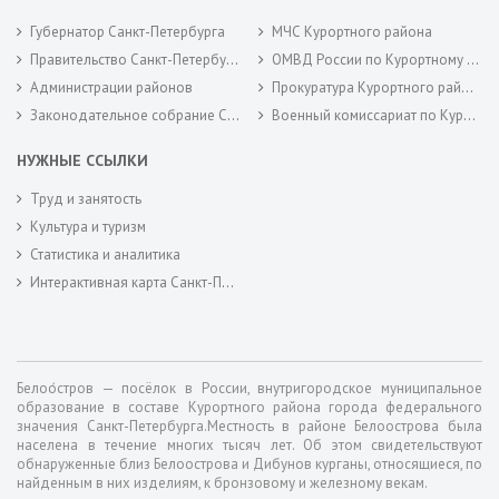
Губернатор Санкт-Петербурга
МЧС Курортного района
Правительство Санкт-Петербурга
ОМВД России по Курортному району
Администрации районов
Прокуратура Курортного района
Законодательное собрание Санкт-Петербурга
Военный комиссариат по Курортному районам города Санкт-Петербурга
НУЖНЫЕ ССЫЛКИ
Труд и занятость
Культура и туризм
Статистика и аналитика
Интерактивная карта Санкт-Петербурга
Белоо́стров — посёлок в России, внутригородское муниципальное
образование в составе Курортного района города федерального
значения Санкт-Петербурга.Местность в районе Белоострова была
населена в течение многих тысяч лет. Об этом свидетельствуют
обнаруженные близ Белоострова и Дибунов курганы, относящиеся, по
найденным в них изделиям, к бронзовому и железному векам.