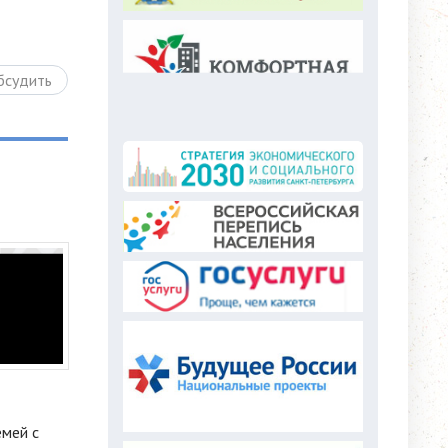
бсудить
мей с