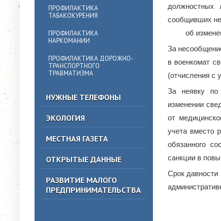
должностных 
ПРОФИЛАКТИКА
ТАБАКОКУРЕНИЯ
сообщивших 
об изменении 
ПРОФИЛАКТИКА
НАРКОМАНИИ
За несообщение
ПРОФИЛАКТИКА ДОРОЖНО-
в военкомат св
ТРАНСПОРТНОГО
ТРАВМАТИЗМА
(отчисления с 
За неявку по
НУЖНЫЕ ТЕЛЕФОНЫ
изменении свед
ЭКОЛОГИЯ
от медицинско
учета вместо 
МЕСТНАЯ ГАЗЕТА
обязанного со
санкции в повы
ОТКРЫТЫЕ ДАННЫЕ
Срок давности 
РАЗВИТИЕ МАЛОГО
административн
ПРЕДПРИНИМАТЕЛЬСТВА