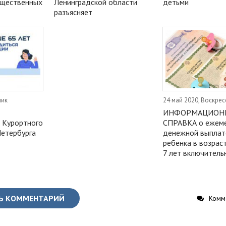
бщественных
Ленинградской области
детьми
разъясняет
ник
24 май 2020, Воскрес
ИНФОРМАЦИОН
 Курортного
СПРАВКА о ежем
Петербурга
денежной выплат
ребенка в возрас
7 лет включитель
Ь КОММЕНТАРИЙ
Комме