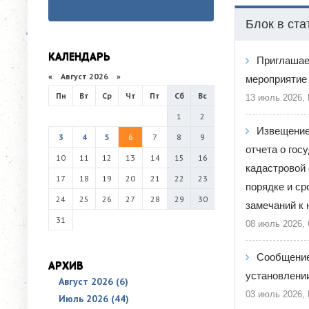
Блок в ста
КАЛЕНДАРЬ
Приглашае
«
Август 2026 »
мероприятие 
Пн
Вт
Ср
Чт
Пт
Сб
Вс
13 июль 2026,
1
2
Извещение
3
4
5
6
7
8
9
отчета о гос
10
11
12
13
14
15
16
кадастровой 
17
18
19
20
21
22
23
порядке и ср
24
25
26
27
28
29
30
замечаний к 
31
08 июль 2026,
Сообщение
АРХИВ
установлении
Август 2026 (6)
03 июль 2026,
Июль 2026 (44)