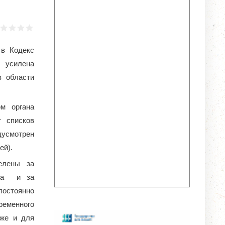
 в Кодекс
и усилена
в области
ом органа
т списков
дусмотрен
ей).
елены за
ата и за
остоянно
ременного
кже и для