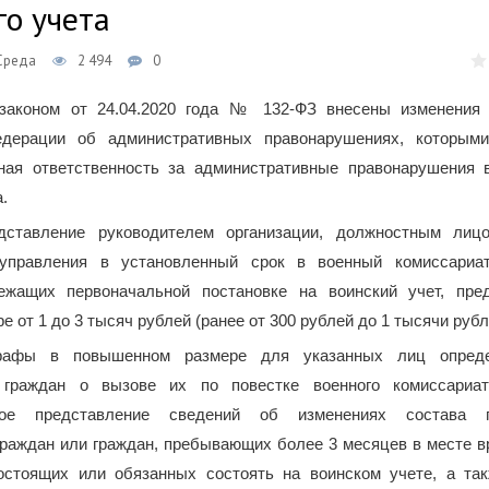
го учета
 Среда
2 494
0
законом от 24.04.2020 года № 132-ФЗ внесены изменения
едерации об административных правонарушениях, которым
ная ответственность за административные правонарушения 
.
едставление руководителем организации, должностным лиц
оуправления в установленный срок в военный комиссариа
ежащих первоначальной постановке на воинский учет, пре
е от 1 до 3 тысяч рублей (ранее от 300 рублей до 1 тысячи рубл
рафы в повышенном размере для указанных лиц опред
 граждан о вызове их по повестке военного комиссари
ное представление сведений об изменениях состава п
раждан или граждан, пребывающих более 3 месяцев в месте в
остоящих или обязанных состоять на воинском учете, а та