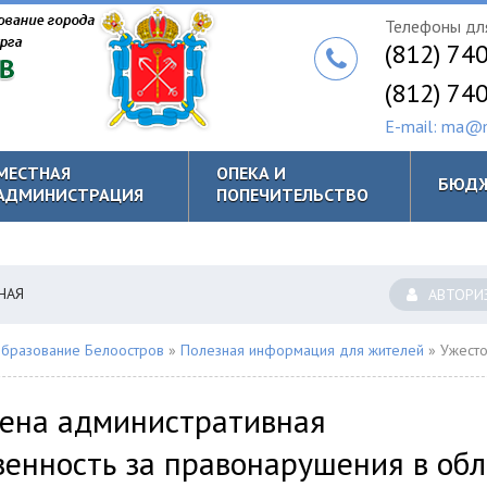
Телефоны для
(812) 74
(812) 74
E-mail: ma@m
МЕСТНАЯ
ОПЕКА И
БЮД
АДМИНИСТРАЦИЯ
ПОПЕЧИТЕЛЬСТВО
НАЯ
АВТОРИ
бразование Белоостров
»
Полезная информация для жителей
» Ужесточена административная ответственность з
ена административная
венность за правонарушения в обл