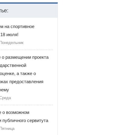
тье:
м на спортивное
18 июля!
 Понедельник
 о размещении проекта
ударственной
оценке, а также о
оках предоставления
нему
 Среда
 о возможном
 публичного сервитута
 Пятница