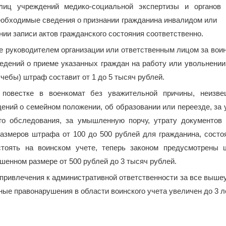
лиц учреждений медико-социальной экспертизы и органов
необходимые сведения о признании гражданина инвал
записи актов гражданского состояния соответственно.
 руководителем организации или ответственным лицом за воин
едений о приеме указанных граждан на работу или увольнении
учебы) штраф составит от 1 до 5 тысяч рублей.
 повестке в военкомат без уважительной причины, неизв
ений о семейном положении, об образовании или переезде, за 
го обследования, за умышленную порчу, утрату документов 
размеров штрафа от 100 до 500 рублей для гражданина, состо
стоять на воинском учете, теперь законом предусмотрены
шенном размере от 500 рублей до 3 тысяч рублей.
привлечения к административной ответственности за все выше
ые правонарушения в области воинского учета увеличен до 3 ле