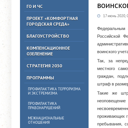
воинско
ГО И ЧС
17 июнь 2020,
ПРОЕКТ «КОМФОРТНАЯ
ГОРОДСКАЯ СРЕДА»
Федеральным 
БЛАГОУСТРОЙСТВО
Российской Ф
административ
КОМПЕНСАЦИОННОЕ
воинского учета
ОЗЕЛЕНЕНИЕ
Так, за непр
СТРАТЕГИЯ 2030
местного сам
граждан, подл
ПРОГРАММЫ
штраф в размер
ПРОФИЛАКТИКА ТЕРРОРИЗМА
Такие же шт
И ЭКСТРЕМИЗМА
неоповещение
ПРОФИЛАКТИКА
ПРАВОНАРУШЕНИЙ
несвоевремен
проживающих г
МЕЖНАЦИОНАЛЬНЫЕ
ОТНОШЕНИЯ
пребывания, с