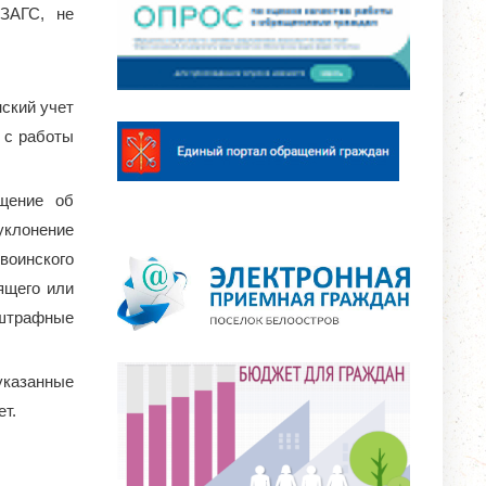
 ЗАГС, не
идом или
ский учет
 с работы
ещение об
уклонение
воинского
ящего или
 штрафные
указанные
т.