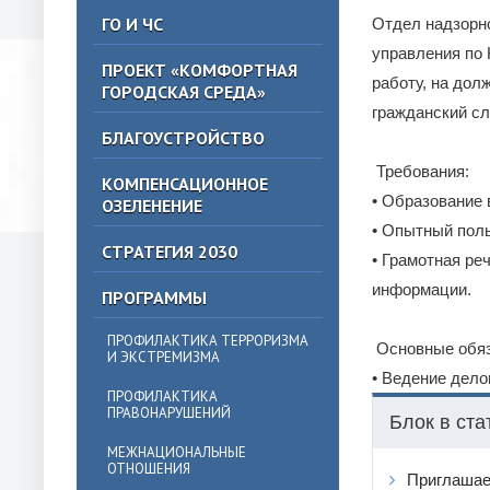
ГО И ЧС
Отдел надзорно
управления по 
ПРОЕКТ «КОМФОРТНАЯ
работу, на дол
ГОРОДСКАЯ СРЕДА»
гражданский с
БЛАГОУСТРОЙСТВО
⠀
Требования: ⠀
КОМПЕНСАЦИОННОЕ
• Образование
ОЗЕЛЕНЕНИЕ
• Опытный польз
СТРАТЕГИЯ 2030
• Грамотная ре
информации.
ПРОГРАММЫ
⠀
ПРОФИЛАКТИКА ТЕРРОРИЗМА
Основные обяз
И ЭКСТРЕМИЗМА
• Ведение дело
ПРОФИЛАКТИКА
ПРАВОНАРУШЕНИЙ
Блок в ста
МЕЖНАЦИОНАЛЬНЫЕ
ОТНОШЕНИЯ
Приглашае