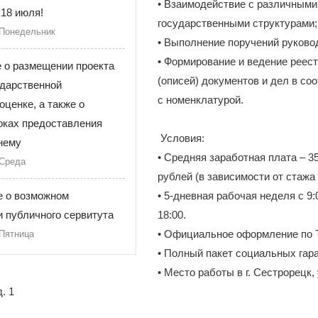
• Взаимодействие с различными
18 июля!
государственными структурами;
 Понедельник
• Выполнение поручений руково
• Формирование и ведение реес
 о размещении проекта
(описей) документов и дел в со
ударственной
с номенклатурой.
оценке, а также о
оках предоставления
Условия:
нему
• Средняя заработная плата – 3
 Среда
рублей (в зависимости от стажа
 о возможном
• 5-дневная рабочая неделя с 9:
 публичного сервитута
18:00.
• Официальное оформление по 
 Пятница
• Полный пакет социальных гара
• Место работы в г. Сестрорецк, 
. 1