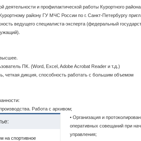
й деятельности и профилактической работы Курортного района
Курортному району ГУ МЧС России по г. Санкт-Петербургу приг
жность ведущего специалиста-эксперта (федеральный государс
лужащий).
 высшее. ⠀
ователь ПК. (Word, Excel, Adobe Acrobat Reader и т.д.) ⠀
чь‚ четкая дикция, способность работать с большим объемом
анности:
производства. Работа с архивом;
• Организация и протоколирован
тье:
оперативных совещаний при на
управления;
м на спортивное