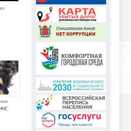
еда
тница
 МЧС