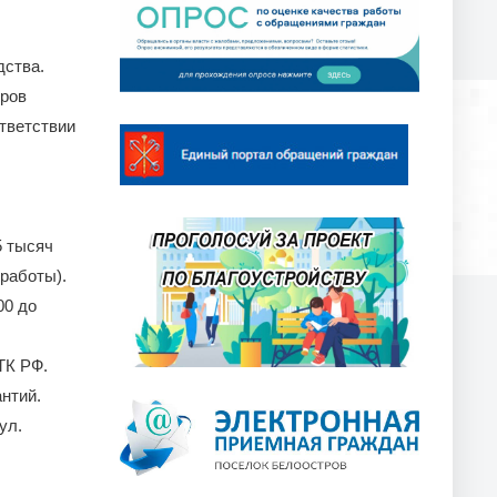
дства.
тров
ответствии
5 тысяч
 работы).
00 до
ТК РФ.
нтий.
ул.