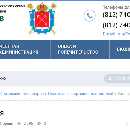
Телефоны для
(812) 74
(812) 74
E-mail: ma@m
МЕСТНАЯ
ОПЕКА И
БЮД
АДМИНИСТРАЦИЯ
ПОПЕЧИТЕЛЬСТВО
НАЯ
АВТОРИ
бразование Белоостров
»
Полезная информация для жителей
» Ваканс
я
 Вторник
2 396
0