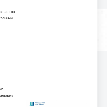
лашает на
твенный
ие
чальнике